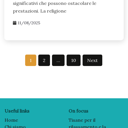
significativi che possono ostacolare le
prestazioni. La religione
11/08/2025
Posts
1
2
…
10
Next
pagination
Useful links
On focus
Home
Tisane per il
Chi siamo
rilassamento e la