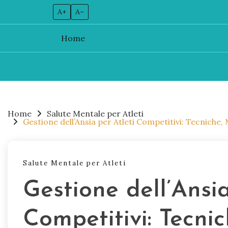
A+
A–
Home
Skip
to
content
Home
Salute Mentale per Atleti
Gestione dell’Ansia per Atleti Competitivi: Tecniche
Salute Mentale per Atleti
Gestione dell’Ansia
Competitivi: Tecni