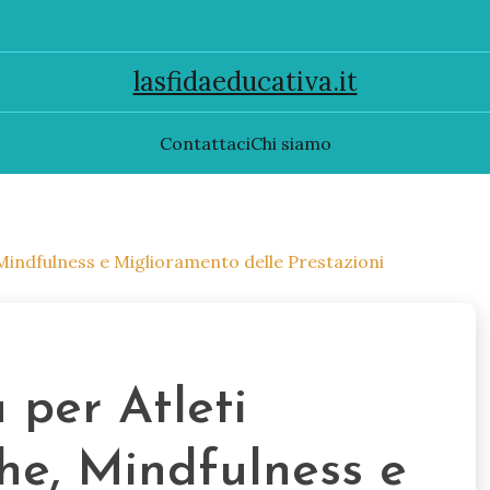
lasfidaeducativa.it
Contattaci
Chi siamo
, Mindfulness e Miglioramento delle Prestazioni
 per Atleti
che, Mindfulness e