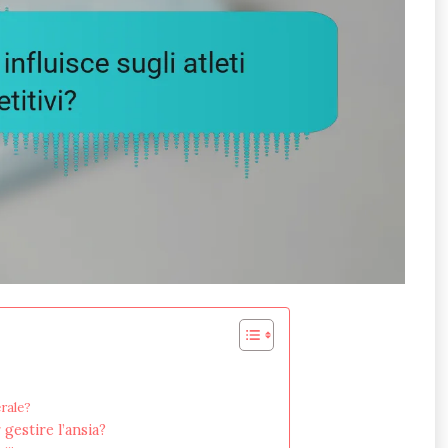
erale?
 gestire l’ansia?