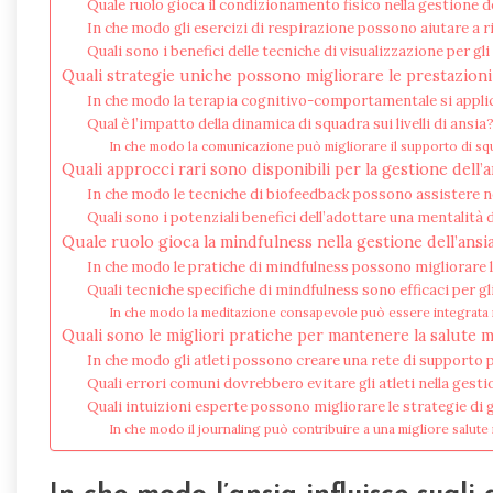
Quale ruolo gioca il condizionamento fisico nella gestione de
In che modo gli esercizi di respirazione possono aiutare a ri
Quali sono i benefici delle tecniche di visualizzazione per gli 
Quali strategie uniche possono migliorare le prestazioni 
In che modo la terapia cognitivo-comportamentale si applica
Qual è l’impatto della dinamica di squadra sui livelli di ansia
In che modo la comunicazione può migliorare il supporto di squa
Quali approcci rari sono disponibili per la gestione dell’a
In che modo le tecniche di biofeedback possono assistere ne
Quali sono i potenziali benefici dell’adottare una mentalità 
Quale ruolo gioca la mindfulness nella gestione dell’ansia 
In che modo le pratiche di mindfulness possono migliorare
Quali tecniche specifiche di mindfulness sono efficaci per gli
In che modo la meditazione consapevole può essere integrata n
Quali sono le migliori pratiche per mantenere la salute 
In che modo gli atleti possono creare una rete di supporto p
Quali errori comuni dovrebbero evitare gli atleti nella gesti
Quali intuizioni esperte possono migliorare le strategie di 
In che modo il journaling può contribuire a una migliore salute m