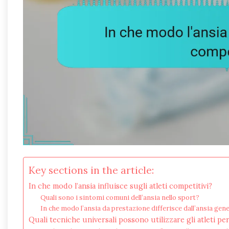
Key sections in the article:
In che modo l’ansia influisce sugli atleti competitivi?
Quali sono i sintomi comuni dell’ansia nello sport?
In che modo l’ansia da prestazione differisce dall’ansia gen
Quali tecniche universali possono utilizzare gli atleti per