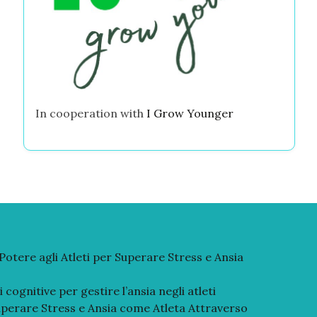
In cooperation with
I Grow Younger
 Potere agli Atleti per Superare Stress e Ansia
ognitive per gestire l’ansia negli atleti
perare Stress e Ansia come Atleta Attraverso