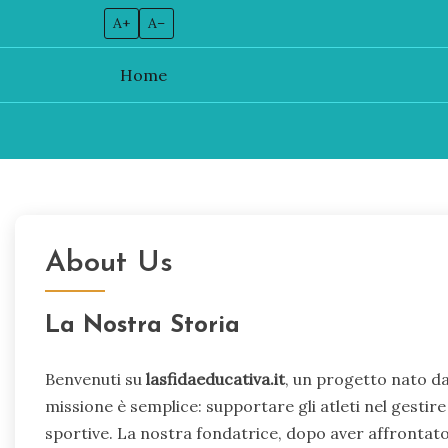
A+
A–
Home
Skip
to
content
About Us
La Nostra Storia
Benvenuti su
lasfidaeducativa.it
, un progetto nato da
missione è semplice: supportare gli atleti nel gestir
sportive. La nostra fondatrice, dopo aver affrontato