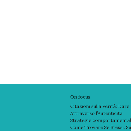
On focus
Citazioni sulla Verità: Dare
Attraverso l’Autenticità
Strategie comportamentali c
Come Trovare Se Stessi: Su