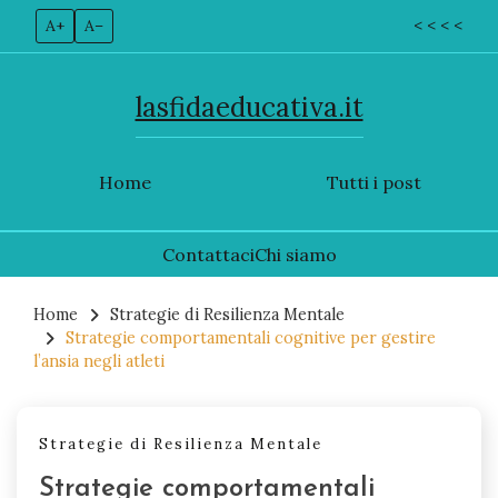
A+
A–
< < < <
lasfidaeducativa.it
Home
Tutti i post
Contattaci
Chi siamo
Skip
to
Home
Strategie di Resilienza Mentale
Strategie comportamentali cognitive per gestire
content
l’ansia negli atleti
Strategie di Resilienza Mentale
Strategie comportamentali