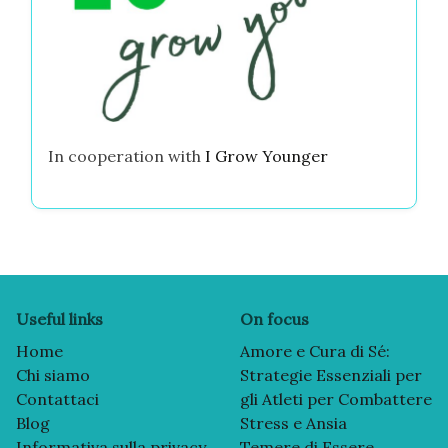
In cooperation with
I Grow Younger
Useful links
On focus
Home
Amore e Cura di Sé:
Chi siamo
Strategie Essenziali per
Contattaci
gli Atleti per Combattere
Blog
Stress e Ansia
Informativa sulla privacy
Temere di Essere