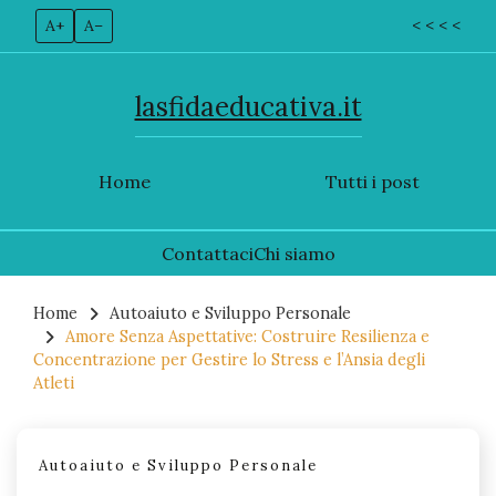
A+
A–
< < < <
lasfidaeducativa.it
Home
Tutti i post
Contattaci
Chi siamo
Skip
to
Home
Autoaiuto e Sviluppo Personale
Amore Senza Aspettative: Costruire Resilienza e
content
Concentrazione per Gestire lo Stress e l’Ansia degli
Atleti
Autoaiuto e Sviluppo Personale