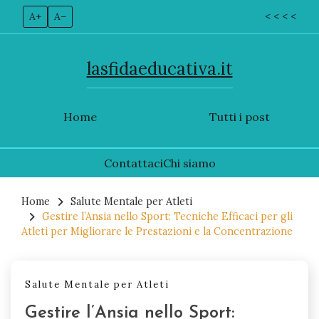
A+
A–
< < < <
lasfidaeducativa.it
Home
Tutti i post
Contattaci
Chi siamo
Skip
to
Home
Salute Mentale per Atleti
Gestire l’Ansia nello Sport: Tecniche Efficaci per gli
content
Atleti per Migliorare le Prestazioni e la Concentrazione
Salute Mentale per Atleti
Gestire l’Ansia nello Sport: