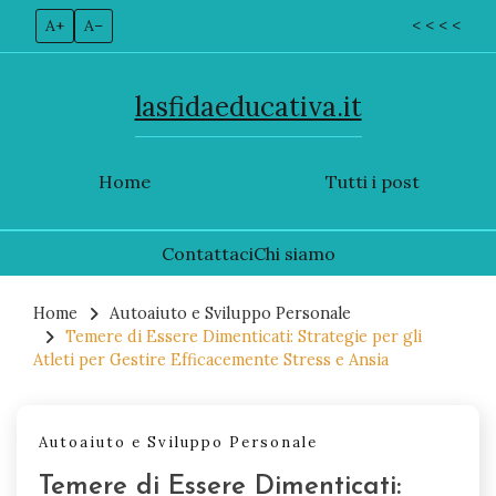
A+
A–
< < < <
lasfidaeducativa.it
Home
Tutti i post
Contattaci
Chi siamo
Skip
to
Home
Autoaiuto e Sviluppo Personale
Temere di Essere Dimenticati: Strategie per gli
content
Atleti per Gestire Efficacemente Stress e Ansia
Autoaiuto e Sviluppo Personale
Temere di Essere Dimenticati: