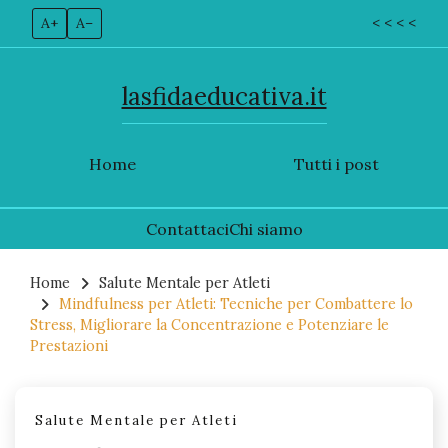
A+
A–
< < < <
lasfidaeducativa.it
Home
Tutti i post
Contattaci
Chi siamo
Skip
to
Home
Salute Mentale per Atleti
Mindfulness per Atleti: Tecniche per Combattere lo
content
Stress, Migliorare la Concentrazione e Potenziare le
Prestazioni
Salute Mentale per Atleti